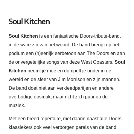
Soul Kitchen
Soul Kitchen
is een fantastische Doors-tribute-band,
in de ware zin van het woord
! De band
brengt op het
podium een
(h)eerlijk
eerbetoon aan The Doors en aan
de onvergetelijke songs van deze
W
est C
o
ast
ers
.
Soul
Kitchen
neemt je mee en dompelt je onder in de
wereld en de sfeer van Jim Morrison en zijn mannen.
De
band
doet niet aan verkleedpartijen en andere
overbodige opsmuk, maar
richt
zich
puur
op de
muziek.
Met een breed repertoire, met daarin naast alle Doors-
klassiekers ook veel verborgen parels van de band,